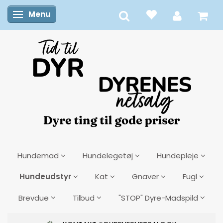
Menu
Skifte navigation
Hundemad
Hundelegetøj
Hundepleje
Hundeudstyr
Kat
Gnaver
Fugl
Brevdue
Tilbud
"STOP" Dyre-Madspild