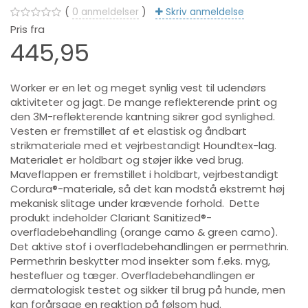
0
anmeldelser
Skriv anmeldelse
Pris fra
445,95
Worker er en let og meget synlig vest til udendørs
aktiviteter og jagt. De mange reflekterende print og
den 3M-reflekterende kantning sikrer god synlighed.
Vesten er fremstillet af et elastisk og åndbart
strikmateriale med et vejrbestandigt Houndtex-lag.
Materialet er holdbart og støjer ikke ved brug.
Maveflappen er fremstillet i holdbart, vejrbestandigt
Cordura®-materiale, så det kan modstå ekstremt høj
mekanisk slitage under krævende forhold. Dette
produkt indeholder Clariant Sanitized®-
overfladebehandling (orange camo & green camo).
Det aktive stof i overfladebehandlingen er permethrin.
Permethrin beskytter mod insekter som f.eks. myg,
hestefluer og tæger. Overfladebehandlingen er
dermatologisk testet og sikker til brug på hunde, men
kan forårsage en reaktion på følsom hud.