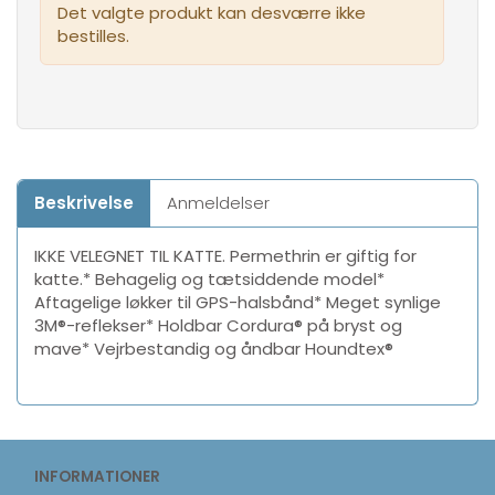
Det valgte produkt kan desværre ikke
bestilles.
Beskrivelse
Anmeldelser
IKKE VELEGNET TIL KATTE. Permethrin er giftig for
katte.* Behagelig og tætsiddende model*
Aftagelige løkker til GPS-halsbånd* Meget synlige
3M®-reflekser* Holdbar Cordura® på bryst og
mave* Vejrbestandig og åndbar Houndtex®
INFORMATIONER