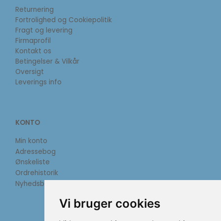
Returnering
Fortrolighed og Cookiepolitik
Fragt og levering
Firmaprofil
Kontakt os
Betingelser & Vilkår
Oversigt
Leverings info
KONTO
Min konto
Adressebog
Ønskeliste
Ordrehistorik
Nyhedsbrev
Vi bruger cookies