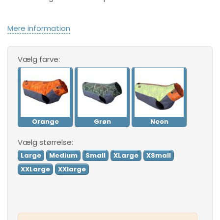
Mere information
Vælg
farve:
Orange
Grøn
Neon
Vælg
størrelse:
Large
Medium
Small
XLarge
XSmall
XXLarge
XXlarge