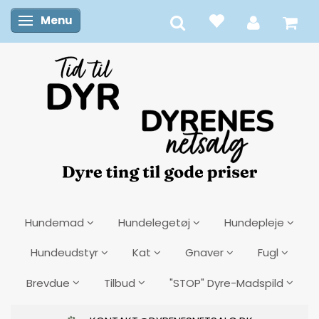
Menu
Skifte navigation
Hundemad
Hundelegetøj
Hundepleje
Hundeudstyr
Kat
Gnaver
Fugl
Brevdue
Tilbud
"STOP" Dyre-Madspild