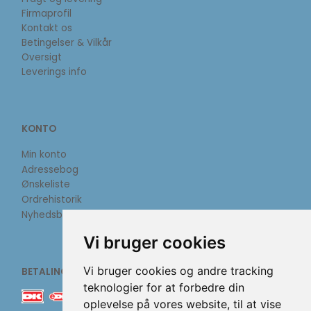
Firmaprofil
Kontakt os
Betingelser & Vilkår
Oversigt
Leverings info
KONTO
Min konto
Adressebog
Ønskeliste
Ordrehistorik
Nyhedsbrev
Vi bruger cookies
Vi bruger cookies og andre tracking
BETALINGSMETODER
teknologier for at forbedre din
oplevelse på vores website, til at vise