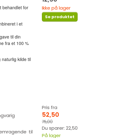
behandlet for
Ikke på lager
Se produktet
bineret i et
ave til din
e fra et 100 %
aturlig kilde til
Pris fra
52,50
ngvarig
75,00
Du sparer:
22,50
remragende til
På lager