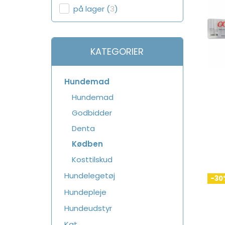
på lager
(
3
)
KATEGORIER
Hundemad
Hundemad
Godbidder
Denta
Kødben
Kosttilskud
Hundelegetøj
-30
Hundepleje
Hundeudstyr
Kat