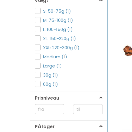
Vægt
S: 50-75g
(
1
)
M: 75-100g
(
1
)
L: 100-150g
(
1
)
XL: 150-220g
(
1
)
XXL: 220-300g
(
1
)
Medium
(
1
)
Large
(
1
)
30g
(
1
)
60g
(
1
)
Prisniveau
På lager