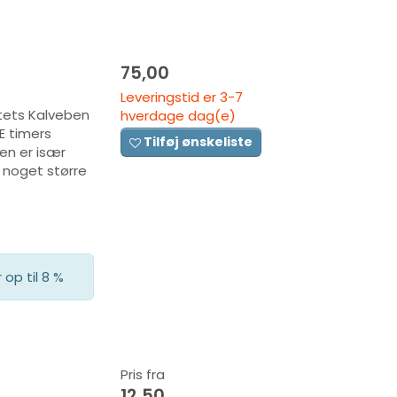
75,00
Leveringstid er 3-7
itets Kalveben
hverdage dag(e)
GE timers
Tilføj ønskeliste
en er især
r noget større
op til 8 %
Pris fra
12,50