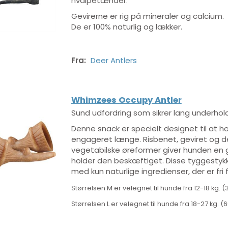
hvalpetænder.
Gevirerne er rig på mineraler og calcium.
De er 100% naturlig og lækker.
Fra:
Deer Antlers
Whimzees Occupy Antler
Sund udfordring som sikrer lang underhol
Denne snack er specielt designet til at 
engageret længe. Risbenet, geviret og d
vegetabilske øreformer giver hunden en 
holder den beskæftiget. Disse tyggestykk
-30%
med kun naturlige ingredienser, der er fri 
Størrelsen M er velegnet til hunde fra 12-18 kg. 
Størrelsen L er velegnet til hunde fra 18-27 kg. (
et kalveben|Xl
Alpha Spirit - Rigtig
Deer A
Skinkeben