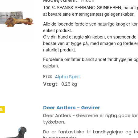
Model/varenr.:
H10011
100 % SPANSK SERRANO-SKINKEBEN, naturligt 
at bevare sine ernæringsmæssige egenskaber.
Alle de iboende fordele ved naturlige knogler kom
enkelt produkt.
Giv din hund et ægte skinkeben, en spændende g
bedste ven at tygge på, med smagen og fordelen
naturligt produkt.
Fordelene omfatter blandt andet tandhygiejne og n
calcium.
Fra:
Alpha Spirit
Vægt:
0,25 kg
Deer Antlers - Gevirer
%
Deer Antlers - Gevirerne er rigtig gode la
tykkeben.
De er fantastiske til tandhygiejne og f