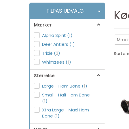
Skifte
TILPAS UDVALG
Kø
filter
Mærker
Alpha Spirit
(
1
)
Mærk
Deer Antlers
(
1
)
Trixie
(
2
)
Sorteri
Whimzees
(
1
)
Størrelse
Large - Ham Bone
(
1
)
Small - Half Ham Bone
(
1
)
Xtra Large - Maxi Ham
Bone
(
1
)