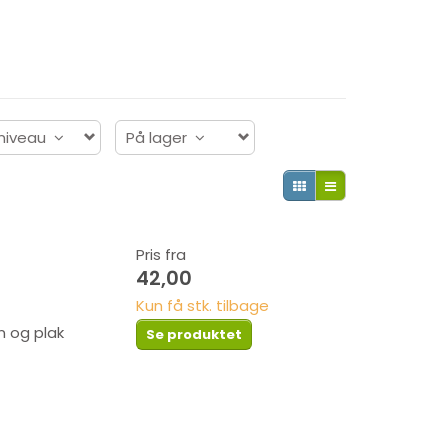
sniveau
På lager
Pris fra
42,00
Kun få stk. tilbage
 og plak
Se produktet