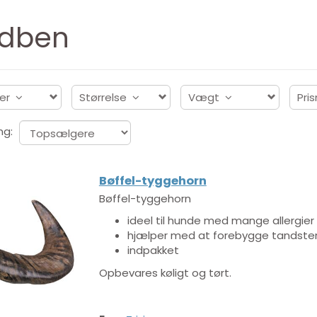
dben
er
Størrelse
Vægt
Pri
ng:
Bøffel-tyggehorn
Bøffel-tyggehorn
ideel til hunde med mange allergier
hjælper med at forebygge tandsten
indpakket
Opbevares køligt og tørt.