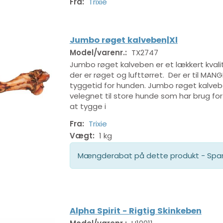
Fra:
Trixie
Jumbo røget kalveben|Xl
Model/varenr.:
TX2747
Jumbo røget kalveben er et lækkert kval
der er røget og lufttørret. Der er til MAN
tyggetid for hunden. Jumbo røget kalveb
velegnet til store hunde som har brug fo
at tygge i
Fra:
Trixie
Vægt:
1 kg
Mængderabat på dette produkt - Spar 
Alpha Spirit - Rigtig Skinkeben