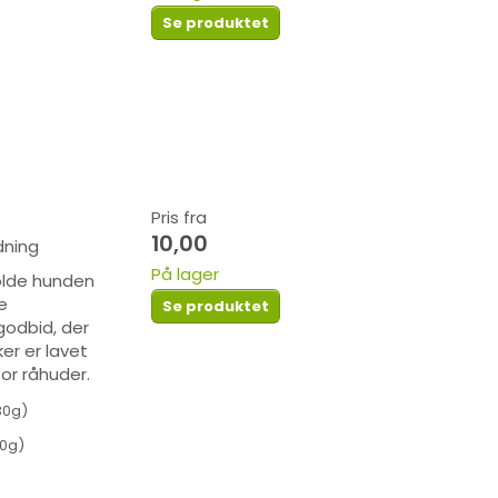
Se produktet
Pris fra
10,00
dning
På lager
holde hunden
e
Se produktet
godbid, der
er er lavet
for råhuder.
(30g)
60g)
ntlers - Gevirer
Whimzees Occupy Antler