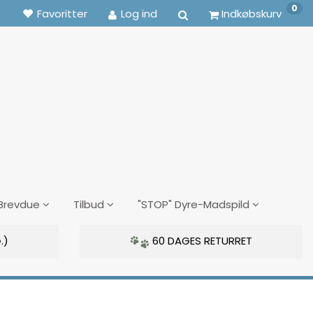
0
Favoritter
Log ind
Indkøbskurv
Brevdue
Tilbud
"STOP" Dyre-Madspild
.)
60 DAGES RETURRET