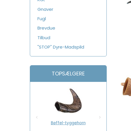
Gnaver
Fugl
Brevdue
Tilbud
"STOP" Dyre-Madspild
TOPSÆLGERE
Bøffel-tyggehorn
Jumbo røg