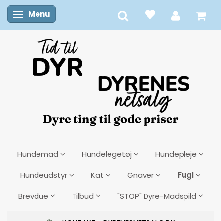
Menu
Skifte navigation
Hundemad
Hundelegetøj
Hundepleje
Fugl
Hundeudstyr
Kat
Gnaver
Brevdue
Tilbud
"STOP" Dyre-Madspild