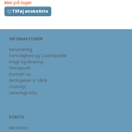
Ikke på lager
Tilføj ønskeliste
INFORMATIONER
Returnering
Fortrolighed og Cookiepolitik
Fragt og levering
Firmaprofil
Kontakt os
Betingelser & Vilkår
Oversigt
Leverings info
KONTO
Min konto