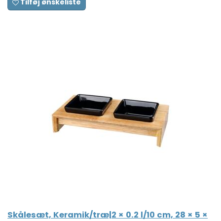
Tilføj ønskeliste
Skålesæt, Keramik/træ|2 × 0.2 l/10 cm, 28 × 5 ×