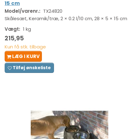
15 cm
Model/varenr.:
TX24820
Skålesæt, Keramik/træ, 2 × 0.2 l/10 cm, 28 × 5 × 15 cm
Vægt:
1 kg
215,95
Kun få stk. tilbage
LÆG I KURV
Tilføj ønskeliste