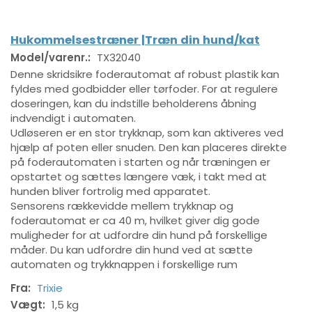
Hukommelsestræner |Træn din hund/kat
Model/varenr.:
TX32040
Denne skridsikre foderautomat af robust plastik kan
fyldes med godbidder eller tørfoder. For at regulere
doseringen, kan du indstille beholderens åbning
indvendigt i automaten.
Udløseren er en stor trykknap, som kan aktiveres ved
hjælp af poten eller snuden. Den kan placeres direkte
på foderautomaten i starten og når træningen er
opstartet og sættes længere væk, i takt med at
hunden bliver fortrolig med apparatet.
Sensorens rækkevidde mellem trykknap og
foderautomat er ca 40 m, hvilket giver dig gode
muligheder for at udfordre din hund på forskellige
måder. Du kan udfordre din hund ved at sætte
automaten og trykknappen i forskellige rum
Fra:
Trixie
Vægt:
1,5 kg