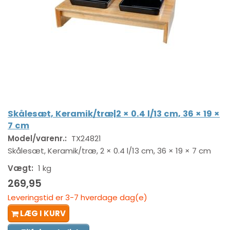
Skålesæt, Keramik/træ|2 × 0.4 l/13 cm, 36 × 19 ×
7 cm
Model/varenr.:
TX24821
Skålesæt, Keramik/træ, 2 × 0.4 l/13 cm, 36 × 19 × 7 cm
Vægt:
1 kg
269,95
Leveringstid er 3-7 hverdage dag(e)
LÆG I KURV