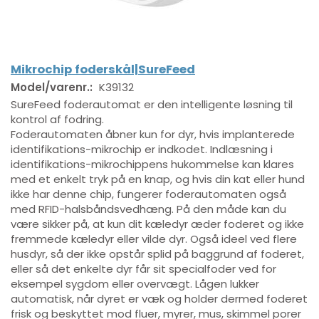
Mikrochip foderskål|SureFeed
Model/varenr.:
K39132
SureFeed foderautomat er den intelligente løsning til
kontrol af fodring.
Foderautomaten åbner kun for dyr, hvis implanterede
identifikations-mikrochip er indkodet. Indlæsning i
identifikations-mikrochippens hukommelse kan klares
med et enkelt tryk på en knap, og hvis din kat eller hund
ikke har denne chip, fungerer foderautomaten også
med RFID-halsbåndsvedhæng. På den måde kan du
være sikker på, at kun dit kæledyr æder foderet og ikke
fremmede kæledyr eller vilde dyr. Også ideel ved flere
husdyr, så der ikke opstår splid på baggrund af foderet,
eller så det enkelte dyr får sit specialfoder ved for
eksempel sygdom eller overvægt. Lågen lukker
automatisk, når dyret er væk og holder dermed foderet
frisk og beskyttet mod fluer, myrer, mus, skimmel porer