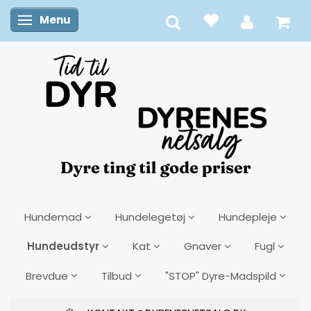
Menu
Skifte navigation
Hundemad
Hundelegetøj
Hundepleje
Hundeudstyr
Kat
Gnaver
Fugl
Brevdue
Tilbud
"STOP" Dyre-Madspild