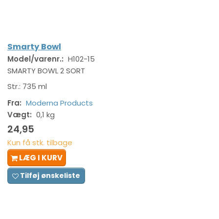
Smarty Bowl
Model/varenr.:
H102-15
SMARTY BOWL 2 SORT
Str.: 735 ml
Fra:
Moderna Products
Vægt:
0,1 kg
24,95
Kun få stk. tilbage
LÆG I KURV
Tilføj ønskeliste