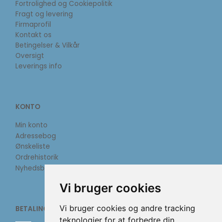
Fortrolighed og Cookiepolitik
Fragt og levering
Firmaprofil
Kontakt os
Betingelser & Vilkår
Oversigt
Leverings info
KONTO
Min konto
Adressebog
Ønskeliste
Ordrehistorik
Nyhedsbrev
Vi bruger cookies
Vi bruger cookies og andre tracking
BETALINGSMETODER
teknologier for at forbedre din