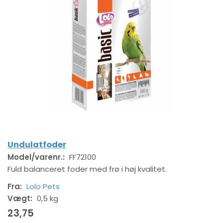
Undulatfoder
Model/varenr.:
FF72100
Fuld balanceret foder med frø i høj kvalitet.
Fra:
Lolo Pets
Vægt:
0,5 kg
23,75