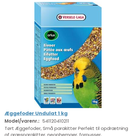
Æggefoder Undulat 1 kg
Model/varenr.:
541120410211
Tørt Æggefoder, Små parakitter Perfekt til opdrætning
af græsparakitter, neophemaer, forpusser,