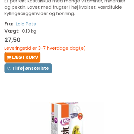
Et perfekt kosttilskud med mange vitaminer, mineraler
og pektin. Lavet med frugter i høj kvalitet, værdifulde
kyllingeæggehvider og honning.
Fra:
Lolo Pets
Vægt:
0,13 kg
27,50
Leveringstid er 3-7 hverdage dag(e)
LÆG I KURV
Tilføj ønskeliste