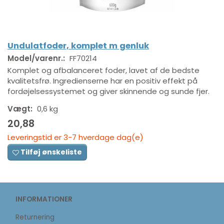
Undulatfoder, komplet m genluk
Model/varenr.:
FF70214
Komplet og afbalanceret foder, lavet af de bedste
kvalitetsfrø. Ingredienserne har en positiv effekt på
fordøjelsessystemet og giver skinnende og sunde fjer.
Vægt:
0,6 kg
20,88
Leveringstid er 3-7 hverdage dag(e)
Tilføj ønskeliste
INFORMATIONER
Returnering