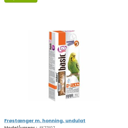
Frøstænger m. honning, undulat
Model/varenr.:
FF72107