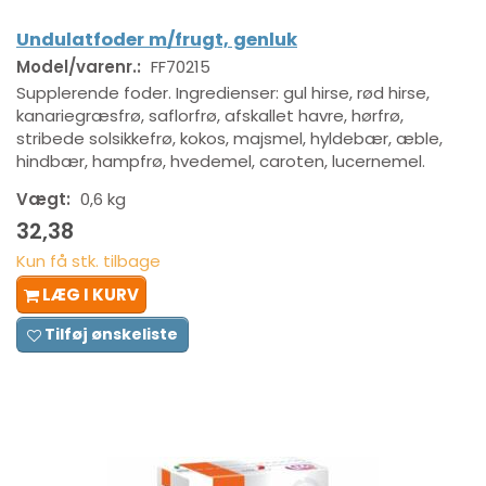
Undulatfoder m/frugt, genluk
Model/varenr.:
FF70215
Supplerende foder. Ingredienser: gul hirse, rød hirse,
kanariegræsfrø, saflorfrø, afskallet havre, hørfrø,
stribede solsikkefrø, kokos, majsmel, hyldebær, æble,
hindbær, hampfrø, hvedemel, caroten, lucernemel.
Vægt:
0,6 kg
32,38
Kun få stk. tilbage
LÆG I KURV
Tilføj ønskeliste