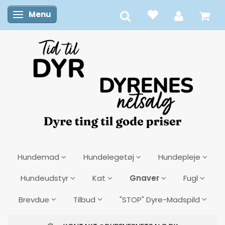
Menu
Skifte navigation
Hundemad
Hundelegetøj
Hundepleje
Gnaver
Hundeudstyr
Kat
Fugl
Brevdue
Tilbud
"STOP" Dyre-Madspild