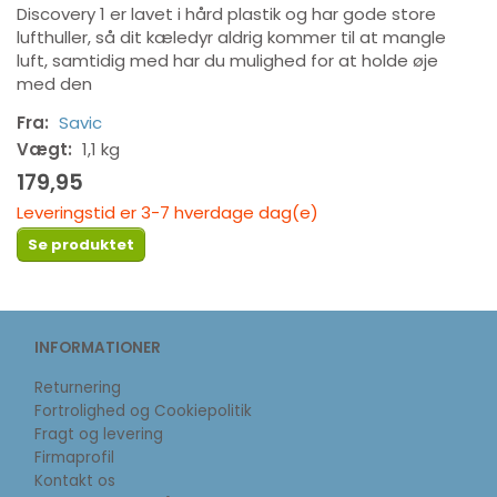
Discovery 1 er lavet i hård plastik og har gode store
lufthuller, så dit kæledyr aldrig kommer til at mangle
luft, samtidig med har du mulighed for at holde øje
med den
Fra:
Savic
Vægt:
1,1 kg
179,95
Leveringstid er 3-7 hverdage dag(e)
Se produktet
INFORMATIONER
Returnering
Fortrolighed og Cookiepolitik
Fragt og levering
Firmaprofil
Kontakt os