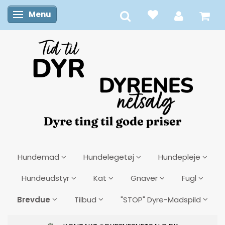
Menu
Skifte navigation
Hundemad
Hundelegetøj
Hundepleje
Hundeudstyr
Kat
Gnaver
Fugl
Brevdue
Tilbud
"STOP" Dyre-Madspild