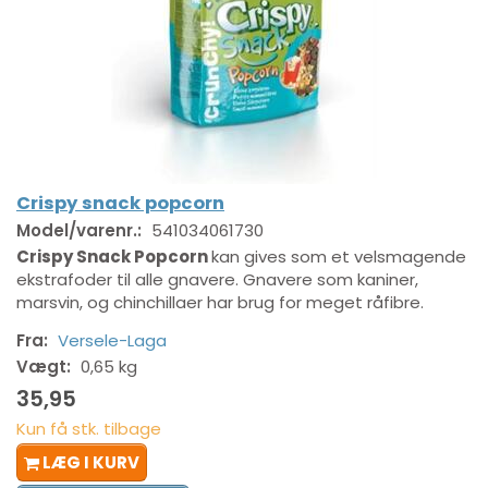
Crispy snack popcorn
Model/varenr.:
541034061730
Crispy Snack Popcorn
kan gives som et velsmagende
ekstrafoder til alle gnavere. Gnavere som kaniner,
marsvin, og chinchillaer har brug for meget råfibre.
Fra:
Versele-Laga
Vægt:
0,65 kg
35,95
Kun få stk. tilbage
LÆG I KURV