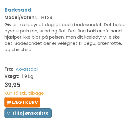
Badesand
Model/varenr.:
HT39
Giv dit kæledyr et dagligt bad i badesandet. Det holder
dyrets pels ren, sund og flot. Det fine bakteriefri sand
hjælper ikke blot på pelsen, men dit kæledyr vil elske
det. Badesandet der er velegnet til Degu, ørkenrotte,
og chinchilla.
Fra:
Akvastabil
Vægt:
1,9 kg
39,95
Kun få stk. tilbage
LÆG I KURV
Tilføj ønskeliste