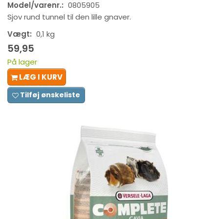
Model/varenr.:
0805905
Sjov rund tunnel til den lille gnaver.
Vægt:
0,1 kg
59,95
På lager
LÆG I KURV
Tilføj ønskeliste