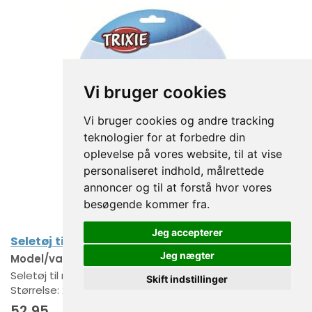
Vi bruger cookies
Vi bruger cookies og andre tracking
teknologier for at forbedre din
oplevelse på vores website, til at vise
personaliseret indhold, målrettede
annoncer og til at forstå hvor vores
besøgende kommer fra.
Jeg accepterer
Seletøj til marsvin
Jeg nægter
Model/varenr.:
6261
Seletøj til marsvin - Nylon - Regulerbar - Med snaplås
Skift indstillinger
Størrelse: 21-35 / 10 mm Line: 1,25 m
52,95