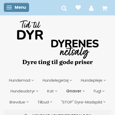
Menu
Skifte navigation
Hundemad
Hundelegetøj
Hundepleje
Gnaver
Hundeudstyr
Kat
Fugl
Brevdue
Tilbud
"STOP" Dyre-Madspild