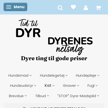
Menu
Skifte navigation
Hundemad
Hundelegetøj
Hundepleje
Kat
Hundeudstyr
Gnaver
Fugl
Brevdue
Tilbud
"STOP" Dyre-Madspild