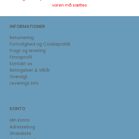
varen må sættes
INFORMATIONER
Returnering
Fortrolighed og Cookiepolitik
Fragt og levering
Firmaprofil
Kontakt os
Betingelser & Vilkår
Oversigt
Leverings info
KONTO
Min konto
Adressebog
Ønskeliste