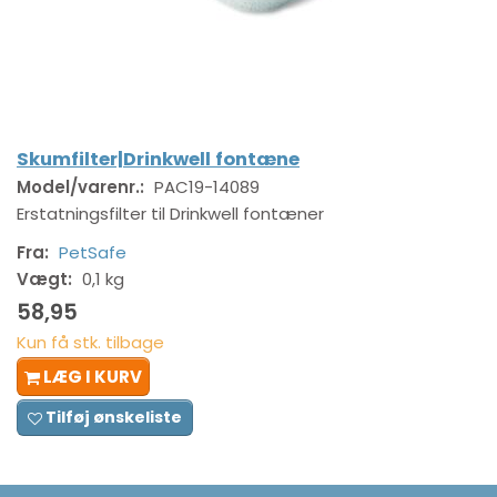
Skumfilter|Drinkwell fontæne
Model/varenr.:
PAC19-14089
Erstatningsfilter til Drinkwell fontæner
Fra:
PetSafe
Vægt:
0,1 kg
58,95
Kun få stk. tilbage
LÆG I KURV
Tilføj ønskeliste