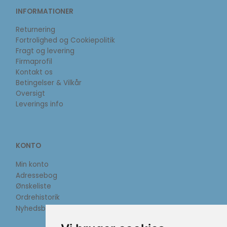
INFORMATIONER
Returnering
Fortrolighed og Cookiepolitik
Fragt og levering
Firmaprofil
Kontakt os
Betingelser & Vilkår
Oversigt
Leverings info
KONTO
Min konto
Adressebog
Ønskeliste
Ordrehistorik
Nyhedsbrev