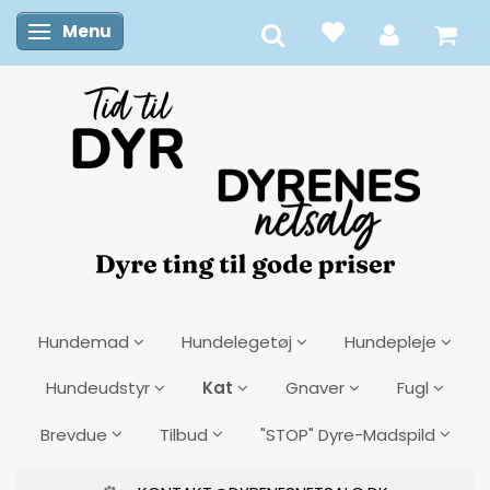
Menu
Skifte navigation
Hundemad
Hundelegetøj
Hundepleje
Kat
Hundeudstyr
Gnaver
Fugl
Brevdue
Tilbud
"STOP" Dyre-Madspild