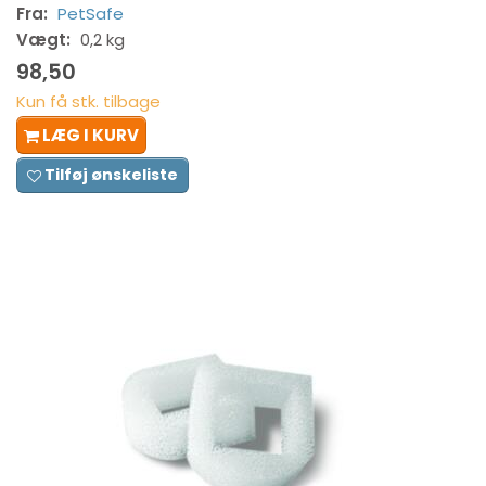
Fra:
PetSafe
Vægt:
0,2 kg
98,50
Kun få stk. tilbage
LÆG I KURV
Tilføj ønskeliste