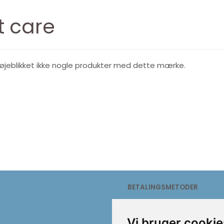
it care
i øjeblikket ikke nogle produkter med dette mærke.
Dog - Puppy
Companion Freeze-dried
Pro
Dice. 100% kylling
115,00
25,00
BETALINGSMETODER
g
Vi bruger cookie