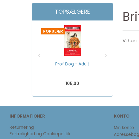
TOPSÆLGERE
Br
POPULÆR
POPULÆR
Vi har 
Prof Dog - Adult
Prof 
105,00
INFORMATIONER
KONTO
Returnering
Min konto
Fortrolighed og Cookiepolitik
Adressebo