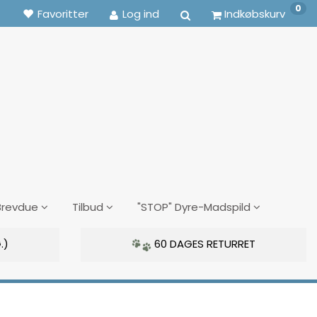
0
Favoritter
Log ind
Indkøbskurv
Brevdue
Tilbud
"STOP" Dyre-Madspild
.)
60 DAGES RETURRET