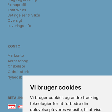
Firmaprofil
Kontakt os
Betingelser & Vilkår
Oversigt
Leverings info
KONTO
Min konto
Adressebog
Ønskeliste
Ordrehistorik
Nyhedsbrev
Vi bruger cookies
Vi bruger cookies og andre tracking
BETALINGSMETODER
teknologier for at forbedre din
oplevelse på vores website, til at vise