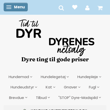
Menu
Skifte navigation
Hundemad
Hundelegetøj
Hundepleje
Hundeudstyr
Kat
Gnaver
Fugl
Brevdue
Tilbud
"STOP" Dyre-Madspild