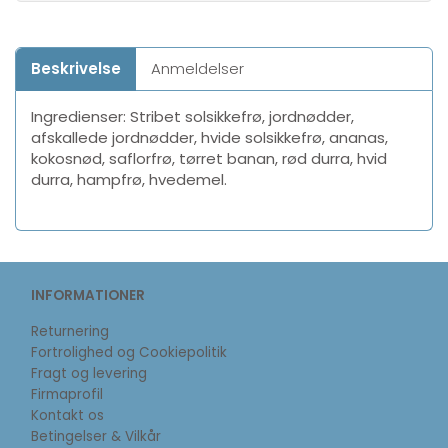
Beskrivelse
Anmeldelser
Ingredienser: Stribet solsikkefrø, jordnødder,
afskallede jordnødder, hvide solsikkefrø, ananas,
kokosnød, saflorfrø, tørret banan, rød durra, hvid
durra, hampfrø, hvedemel.
INFORMATIONER
Returnering
Fortrolighed og Cookiepolitik
Fragt og levering
Firmaprofil
Kontakt os
Betingelser & Vilkår