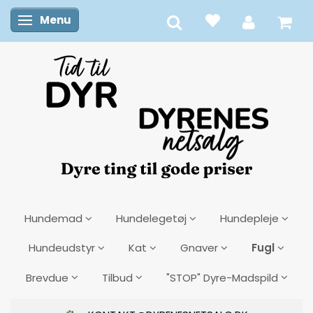
Menu
Skifte navigation
Hundemad
Hundelegetøj
Hundepleje
Fugl
Hundeudstyr
Kat
Gnaver
Brevdue
Tilbud
"STOP" Dyre-Madspild