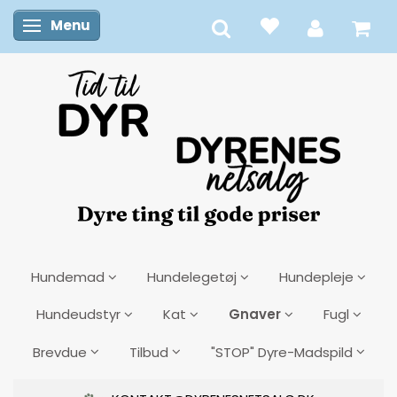
Menu
Skifte navigation
Hundemad
Hundelegetøj
Hundepleje
Gnaver
Hundeudstyr
Kat
Fugl
Brevdue
Tilbud
"STOP" Dyre-Madspild