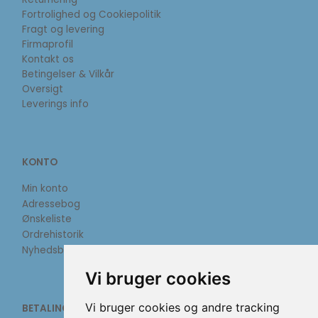
Fortrolighed og Cookiepolitik
Fragt og levering
Firmaprofil
Kontakt os
Betingelser & Vilkår
Oversigt
Leverings info
KONTO
Min konto
Adressebog
Ønskeliste
Ordrehistorik
Nyhedsbrev
Vi bruger cookies
Vi bruger cookies og andre tracking
BETALINGSMETODER