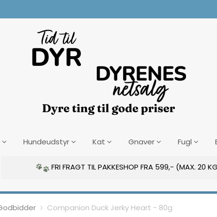
Hundeudstyr
Kat
Gnaver
Fugl
FRI FRAGT TIL PAKKESHOP FRA 599,- (MAX. 20 KG
Godbidder
Companion Duck Jerky Heart - 80g