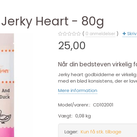
erky Heart - 80g
0
anmeldelser
Skri
25,00
Når din bedsteven virkelig 
Jerky heart godbidderne er virkel
med en blød konsistens, der er la
Mere information
Model/varenr.:
CD102001
Vægt:
0,08 kg
Lager:
Kun få stk. tilbage