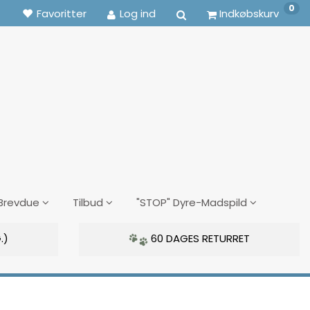
0
Favoritter
Log ind
Indkøbskurv
Brevdue
Tilbud
"STOP" Dyre-Madspild
.)
60 DAGES RETURRET