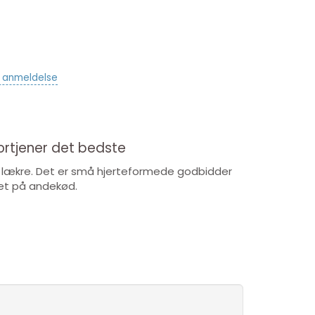
v anmeldelse
fortjener det bedste
ig lækre. Det er små hjerteformede godbidder
vet på andekød.