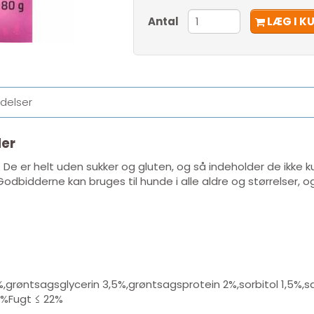
Antal
LÆG I K
delser
er
e er helt uden sukker og gluten, og så indeholder de ikke kun
bidderne kan bruges til hunde i alle aldre og størrelser, og 
5%,grøntsagsglycerin 3,5%,grøntsagsprotein 2%,sorbitol 1,5%,s
5%Fugt ≤ 22%