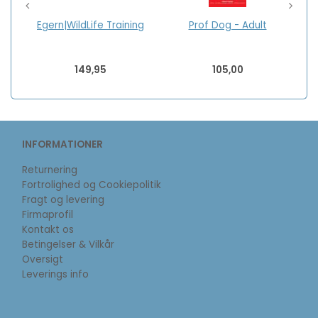
Egern|WildLife Training
Prof Dog - Adult
149,95
105,00
INFORMATIONER
Returnering
Fortrolighed og Cookiepolitik
Fragt og levering
Firmaprofil
Kontakt os
Betingelser & Vilkår
Oversigt
Leverings info