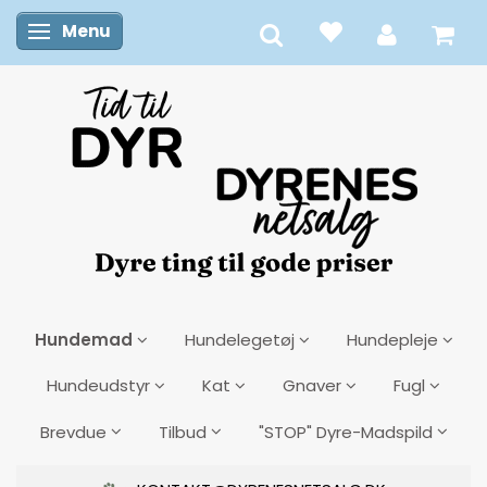
Menu
Skifte navigation
Hundemad
Hundelegetøj
Hundepleje
Hundeudstyr
Kat
Gnaver
Fugl
Brevdue
Tilbud
"STOP" Dyre-Madspild