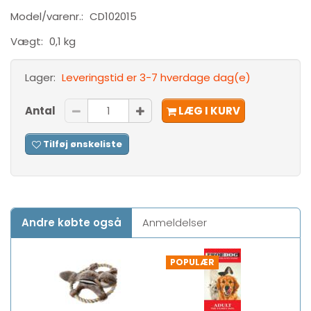
Model/varenr.:
CD102015
Vægt:
0,1 kg
Lager:
Leveringstid er 3-7 hverdage dag(e)
Antal
LÆG I KURV
Tilføj ønskeliste
Andre købte også
Anmeldelser
POPULÆR