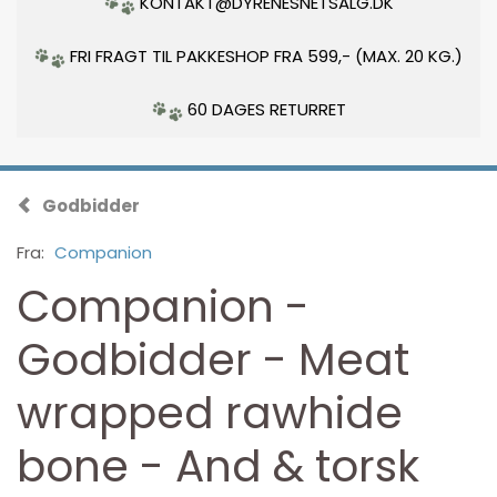
KONTAKT@DYRENESNETSALG.DK
FRI FRAGT TIL PAKKESHOP FRA 599,- (MAX. 20 KG.)
60 DAGES RETURRET
Godbidder
Fra:
Companion
Companion -
Godbidder - Meat
wrapped rawhide
bone - And & torsk