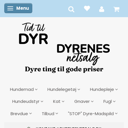
Menu
Skifte navigation
Hundemad
Hundelegetøj
Hundepleje
Hundeudstyr
Kat
Gnaver
Fugl
Brevdue
Tilbud
"STOP" Dyre-Madspild