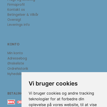
Firmaprofil
Kontakt os
Betingelser & Vilkår
Oversigt
Leverings info
KONTO
Min konto
Adressebog
Ønskeliste
Ordrehistorik
Nyhedsbrev
Vi bruger cookies
Vi bruger cookies og andre tracking
BETALINGSMETODER
teknologier for at forbedre din
oplevelse på vores website, til at vise