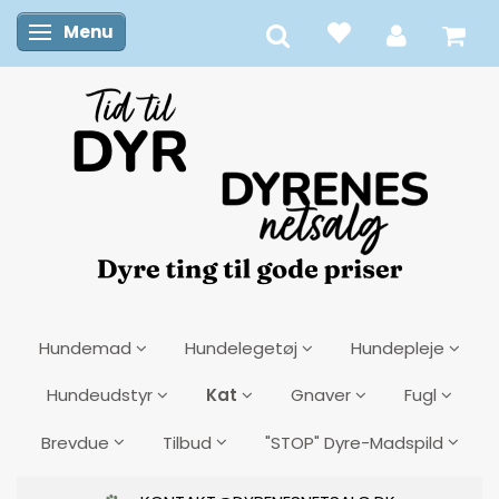
Menu
Skifte navigation
Hundemad
Hundelegetøj
Hundepleje
Kat
Hundeudstyr
Gnaver
Fugl
Brevdue
Tilbud
"STOP" Dyre-Madspild