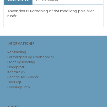
Anvendes til udredning af dyr med lang pels eller
ruhår.
INFORMATIONER
Returnering
Fortrolighed og Cookiepolitik
Fragt og levering
Firmaprofil
Kontakt os
Betingelser & Vilkår
Oversigt
Leverings info
KONTO