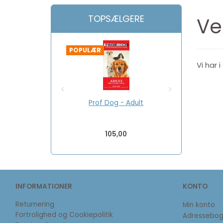
TOPSÆLGERE
Ve
POPULÆR
POPULÆR
Vi har 
Prof Dog - Adult
Prof 
105,00
INFORMATIONER
KONTO
Returnering
Min konto
Fortrolighed og Cookiepolitik
Adressebo