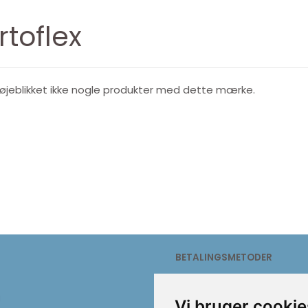
rtoflex
i øjeblikket ikke nogle produkter med dette mærke.
Dog - Puppy
Companion Freeze-dried
Pro
Dice. 100% kylling
115,00
25,00
BETALINGSMETODER
g
Vi bruger cookie