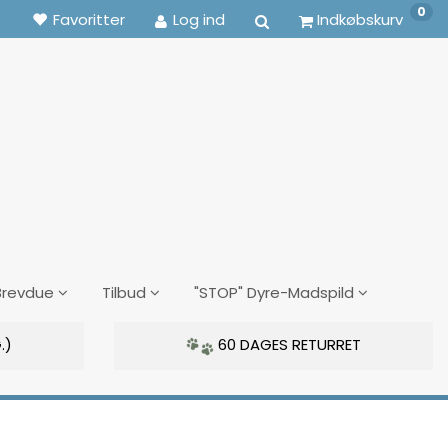
0
Favoritter
Log ind
Indkøbskurv
Brevdue
Tilbud
"STOP" Dyre-Madspild
.)
60 DAGES RETURRET