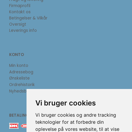
Firmaprofil
Kontakt os
Betingelser & Vilkår
Oversigt
Leverings info
KONTO
Min konto
Adressebog
Ønskeliste
Ordrehistorik
Nyhedsbrev
Vi bruger cookies
Vi bruger cookies og andre tracking
BETALINGSMETODER
teknologier for at forbedre din
oplevelse på vores website, til at vise