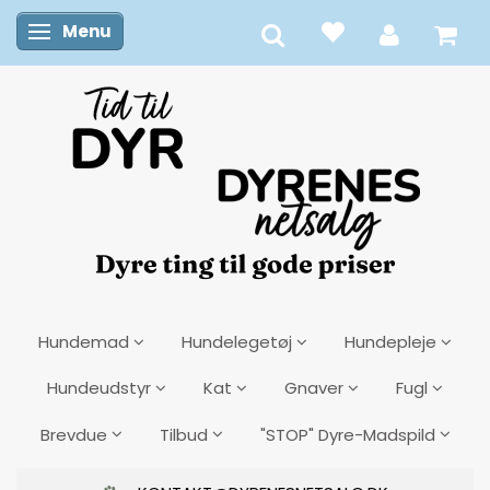
Menu
Skifte navigation
Hundemad
Hundelegetøj
Hundepleje
Hundeudstyr
Kat
Gnaver
Fugl
Brevdue
Tilbud
"STOP" Dyre-Madspild