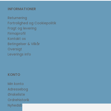
INFORMATIONER
Returnering
Fortrolighed og Cookiepolitik
Fragt og levering
Firmaprofil
Kontakt os
Betingelser & Vilkår
Oversigt
Leverings info
KONTO
Min konto
Adressebog
Ønskeliste
Ordrehistorik
Nyhedsbrev