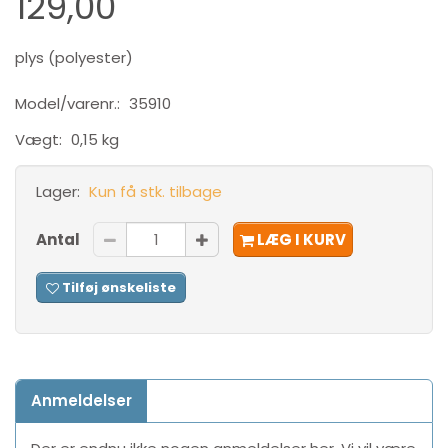
129,00
plys (polyester)
Model/varenr.:
35910
Vægt:
0,15 kg
Lager:
Kun få stk. tilbage
Antal
LÆG I KURV
Tilføj ønskeliste
Anmeldelser