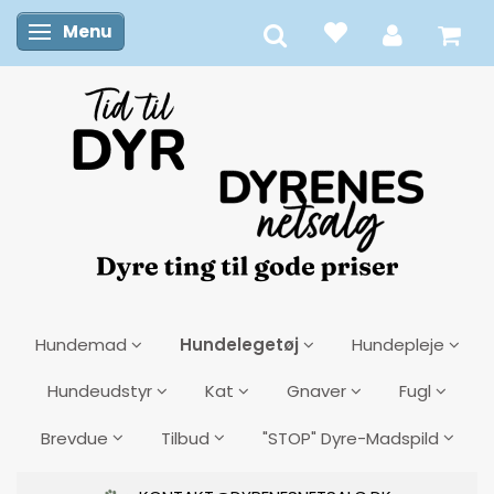
Menu
Skifte navigation
Hundelegetøj
Hundemad
Hundepleje
Hundeudstyr
Kat
Gnaver
Fugl
Brevdue
Tilbud
"STOP" Dyre-Madspild