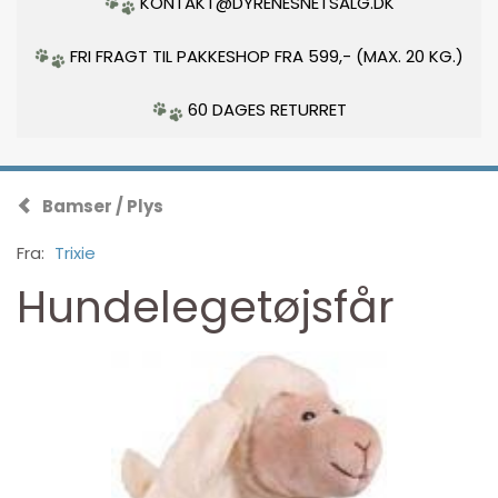
KONTAKT@DYRENESNETSALG.DK
FRI FRAGT TIL PAKKESHOP FRA 599,- (MAX. 20 KG.)
60 DAGES RETURRET
Bamser / Plys
Fra:
Trixie
Hundelegetøjsfår