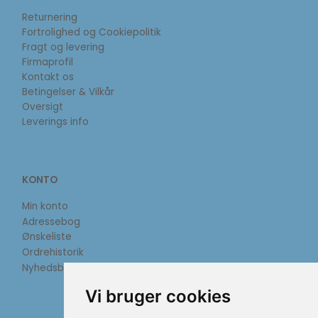
Returnering
Fortrolighed og Cookiepolitik
Fragt og levering
Firmaprofil
Kontakt os
Betingelser & Vilkår
Oversigt
Leverings info
KONTO
Min konto
Adressebog
Ønskeliste
Ordrehistorik
Nyhedsbrev
Vi bruger cookies