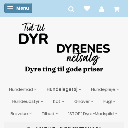
Menu
Skifte navigation
Hundelegetøj
Hundemad
Hundepleje
Hundeudstyr
Kat
Gnaver
Fugl
Brevdue
Tilbud
"STOP" Dyre-Madspild