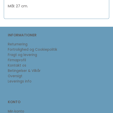
Mål: 27 cm.
INFORMATIONER
Returnering
Fortrolighed og Cookiepolitik
Fragt og levering
Firmaprofil
Kontakt os
Betingelser & Vilkår
Oversigt
Leverings info
KONTO
Min konto