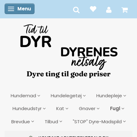
Menu
Skifte navigation
Hundemad
Hundelegetøj
Hundepleje
Fugl
Hundeudstyr
Kat
Gnaver
Brevdue
Tilbud
"STOP" Dyre-Madspild