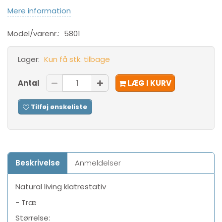
Mere information
Model/varenr.:
5801
Lager:
Kun få stk. tilbage
Antal
LÆG I KURV
Tilføj ønskeliste
Beskrivelse
Anmeldelser
Natural living klatrestativ
- Træ
Størrelse: