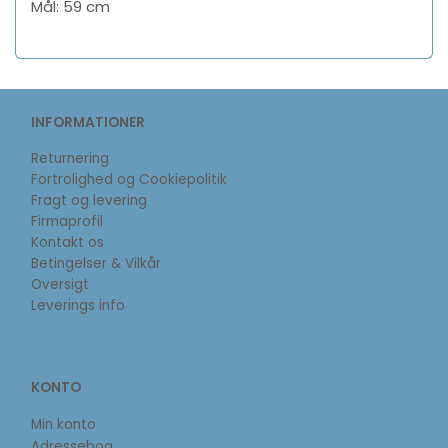
Mål: 59 cm
INFORMATIONER
Returnering
Fortrolighed og Cookiepolitik
Fragt og levering
Firmaprofil
Kontakt os
Betingelser & Vilkår
Oversigt
Leverings info
KONTO
Min konto
Adressebog