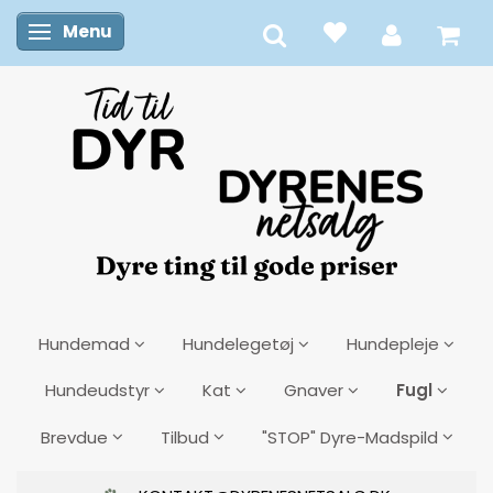
Menu
Skifte navigation
Hundemad
Hundelegetøj
Hundepleje
Fugl
Hundeudstyr
Kat
Gnaver
Brevdue
Tilbud
"STOP" Dyre-Madspild