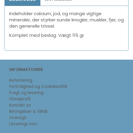
Indeholder calcium, jod, og mange vigtige
mineraler, der styrker sunde knogler, muskler, fjer, og
den generelle trivsel.
Komplet med beslag. Vægt 115 gr
INFORMATIONER
Returnering
Fortrolighed og Cookiepolitik
Fragt og levering
Firmaprofil
Kontakt os
Betingelser & Vilkår
Oversigt
Leverings info