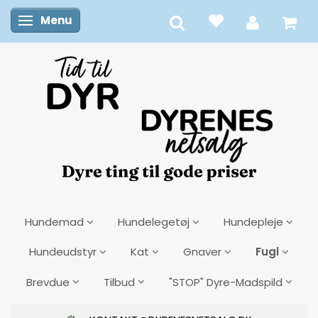
Menu
Skifte navigation
Hundemad
Hundelegetøj
Hundepleje
Fugl
Hundeudstyr
Kat
Gnaver
Brevdue
Tilbud
"STOP" Dyre-Madspild