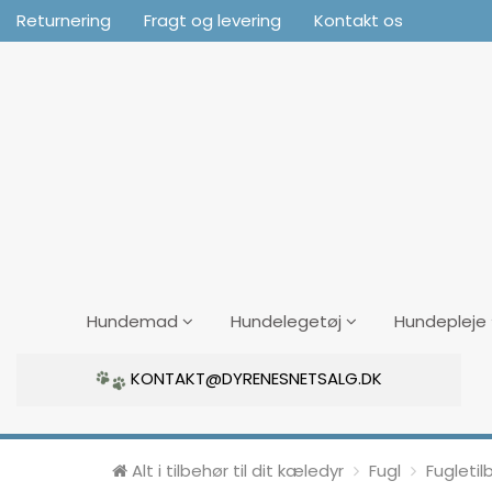
Returnering
Fragt og levering
Kontakt os
Hundemad
Hundelegetøj
Hundepleje
KONTAKT@DYRENESNETSALG.DK
Alt i tilbehør til dit kæledyr
Fugl
Fugletil