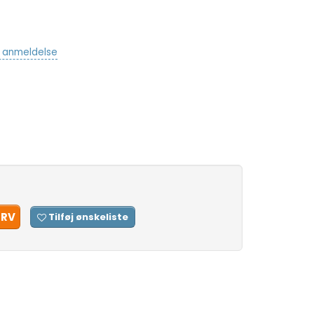
v anmeldelse
URV
Tilføj ønskeliste