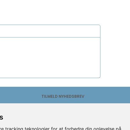
TILMELD NYHEDSBREV
Email-
adresse
s
Tilmeld
Afmeld
e tracking teknologier for at forbedre din oplevelse på