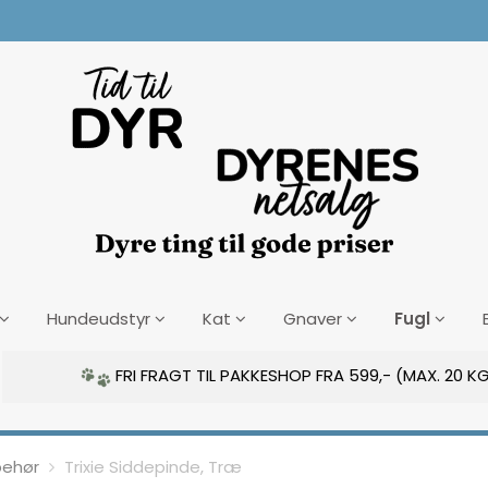
Fugl
Hundeudstyr
Kat
Gnaver
FRI FRAGT TIL PAKKESHOP FRA 599,- (MAX. 20 KG
behør
Trixie Siddepinde, Træ