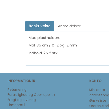
Beskrivelse
Anmeldelser
Med plastholdere
Mål: 35 cm / Ø 12 og 12 mm
Indhold: 2 x 2 stk
INFORMATIONER
KONTO
Returnering
Min konto
Fortrolighed og Cookiepolitik
Adressebo
Fragt og levering
Ønskeliste
Firmaprofil
Ordrehistori