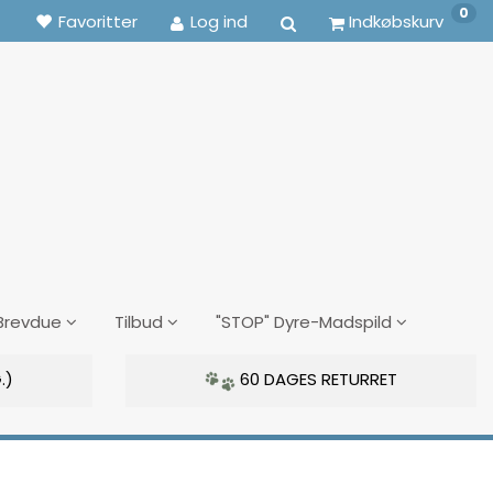
0
Favoritter
Log ind
Indkøbskurv
Brevdue
Tilbud
"STOP" Dyre-Madspild
.)
60 DAGES RETURRET