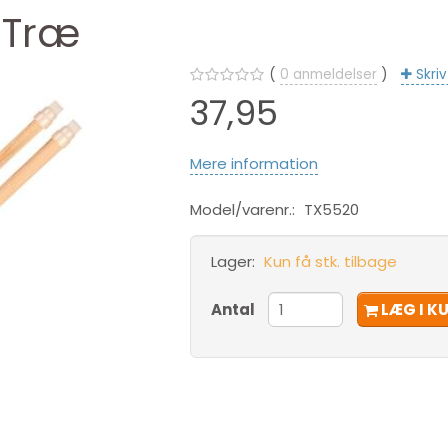
, Træ
0
anmeldelser
Skri
37,95
Mere information
Model/varenr.:
TX5520
Lager:
Kun få stk. tilbage
Antal
LÆG I K