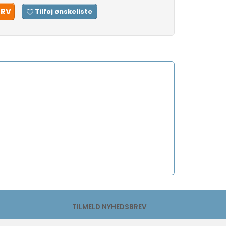
URV
Tilføj ønskeliste
TILMELD NYHEDSBREV
Email-