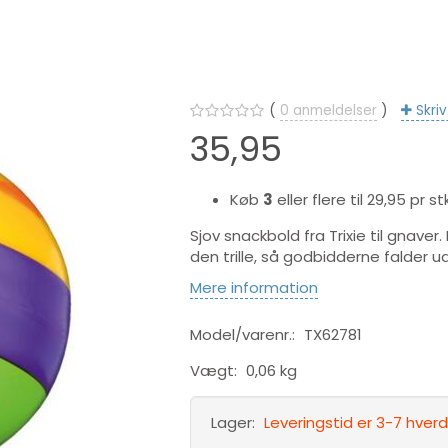
0
anmeldelser
Skri
35,95
Køb
3
eller flere til
29,95
pr stk
Sjov snackbold fra Trixie til gnave
den trille, så godbidderne falder ud
Mere information
Model/varenr.:
TX62781
Vægt:
0,06 kg
Lager:
Leveringstid er 3-7 hve