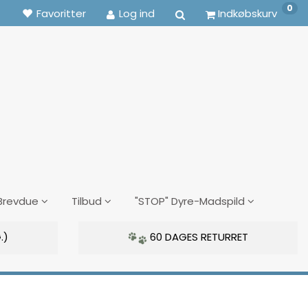
0
Favoritter
Log ind
Indkøbskurv
Brevdue
Tilbud
"STOP" Dyre-Madspild
.)
60 DAGES RETURRET