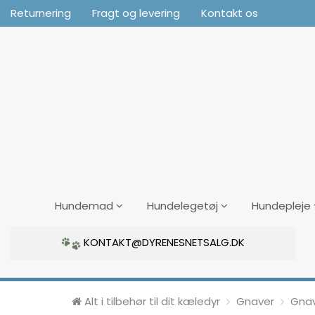
Returnering
Fragt og levering
Kontakt os
Hundemad
Hundelegetøj
Hundepleje
KONTAKT@DYRENESNETSALG.DK
Alt i tilbehør til dit kæledyr
Gnaver
Gnav