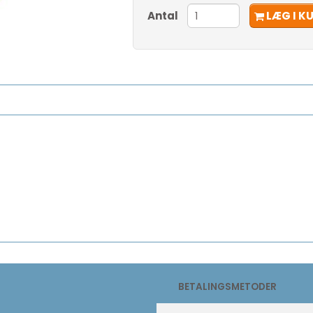
Antal
LÆG I K
BETALINGSMETODER