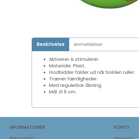
Beskrivelse
Anmeldelser
Aktiverer & stimulerer.
Materiale: Plast.
Godbidder falder ud når bolden ruller.
Træner færdigheder.
Med regulerbar åbning.
Mål: Ø 6 cm.
INFORMATIONER
KONTO
Returnering
Min konto