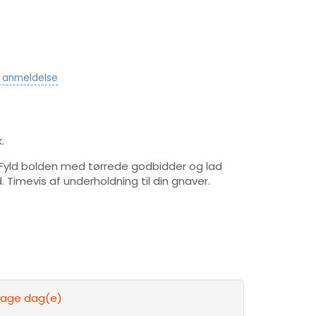
v anmeldelse
.
r. Fyld bolden med tørrede godbidder og lad
. Timevis af underholdning til din gnaver.
rdage dag(e)