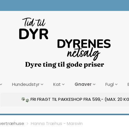
Gnaver
Hundeudstyr
Kat
Fugl
FRI FRAGT TIL PAKKESHOP FRA 599,- (MAX. 20 KG
vertræhuse
Hanna Træhus - Marsvin