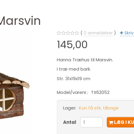
Marsvin
0
anmeldelser
Skri
145,00
Hanna Træhus til Marsvin.
I træ med bark.
Str. 31x19x19 cm
Model/varenr.:
TX62052
Lager:
Kun få stk. tilbage
Antal
LÆG I K