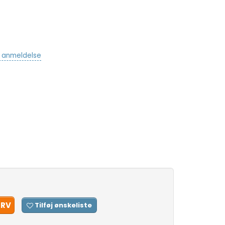
v anmeldelse
URV
Tilføj ønskeliste