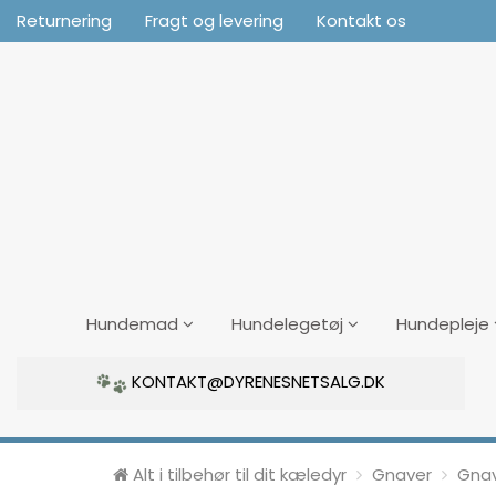
Returnering
Fragt og levering
Kontakt os
Hundemad
Hundelegetøj
Hundepleje
KONTAKT@DYRENESNETSALG.DK
Alt i tilbehør til dit kæledyr
Gnaver
Gna