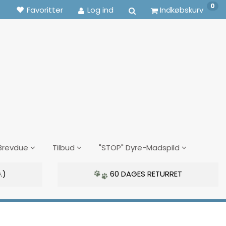
0
Favoritter
Log ind
Indkøbskurv
Brevdue
Tilbud
"STOP" Dyre-Madspild
.)
60 DAGES RETURRET