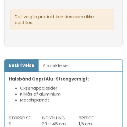
Det valgte produkt kan desværre ikke
bestilles.
Beskrivelse
Anmeldelser
Halsbånd Capri Alu-Strong
versigt:
Oksenappalæder
Kliklås af aluminium
Metalspændt
STØRRELSE
INDSTILLING
BREDDE
S
30 – 45 cm
1,5 cm