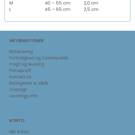
M
40 – 55 cm
2,0 cm
L
45 – 65 cm
2,5 cm
INFORMATIONER
Returnering
Fortrolighed og Cookiepolitik
Fragt og levering
Firmaprofil
Kontakt os
Betingelser & Vilkår
Oversigt
Leverings info
KONTO
Min konto