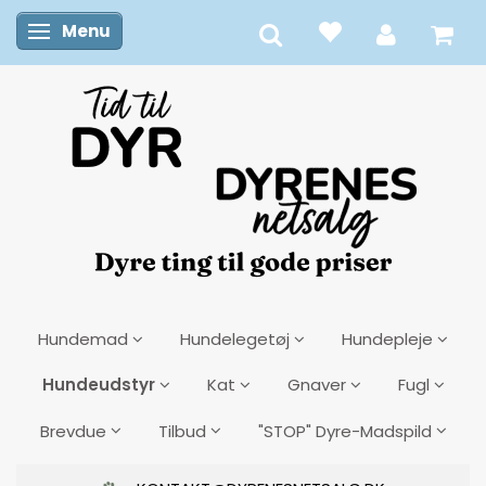
Menu
Skifte navigation
Hundemad
Hundelegetøj
Hundepleje
Hundeudstyr
Kat
Gnaver
Fugl
Brevdue
Tilbud
"STOP" Dyre-Madspild