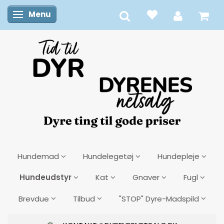
Menu
Skifte navigation
Hundemad
Hundelegetøj
Hundepleje
Hundeudstyr
Kat
Gnaver
Fugl
Brevdue
Tilbud
"STOP" Dyre-Madspild