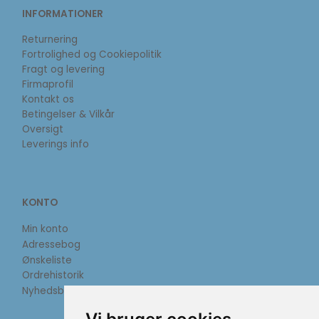
INFORMATIONER
Returnering
Fortrolighed og Cookiepolitik
Fragt og levering
Firmaprofil
Kontakt os
Betingelser & Vilkår
Oversigt
Leverings info
KONTO
Min konto
Adressebog
Ønskeliste
Ordrehistorik
Nyhedsbrev