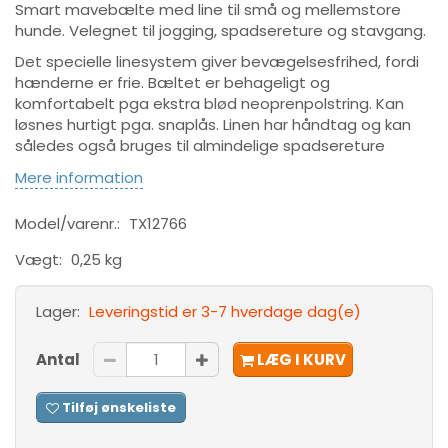
Smart mavebælte med line til små og mellemstore
hunde. Velegnet til jogging, spadsereture og stavgang.
Det specielle linesystem giver bevægelsesfrihed, fordi
hænderne er frie. Bæltet er behageligt og
komfortabelt pga ekstra blød neoprenpolstring. Kan
løsnes hurtigt pga. snaplås. Linen har håndtag og kan
således også bruges til almindelige spadsereture
Mere information
Model/varenr.:
TX12766
Vægt:
0,25 kg
Lager:
Leveringstid er 3-7 hverdage dag(e)
Antal
LÆG I KURV
Tilføj ønskeliste