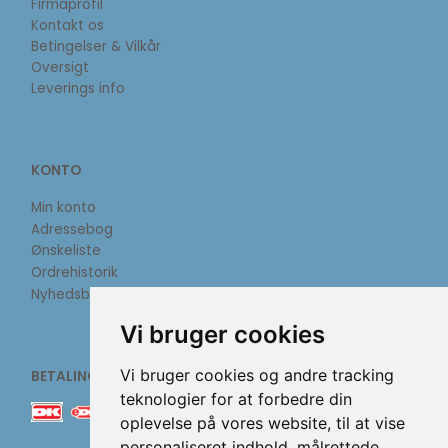
Firmaprofil
Kontakt os
Betingelser & Vilkår
Oversigt
Leverings info
KONTO
Min konto
Adressebog
Ønskeliste
Ordrehistorik
Nyhedsbrev
Vi bruger cookies
Vi bruger cookies og andre tracking
BETALINGSMETODER
teknologier for at forbedre din
oplevelse på vores website, til at vise
personaliseret indhold, målrettede