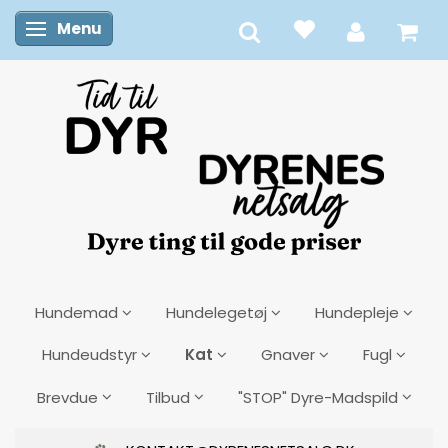
Menu
Skifte navigation
Hundemad
Hundelegetøj
Hundepleje
Kat
Hundeudstyr
Gnaver
Fugl
Brevdue
Tilbud
"STOP" Dyre-Madspild