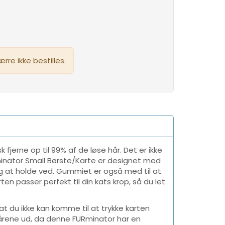
re ikke bestilles.
k fjerne op til 99% af de løse hår. Det er ikke
minator Small Børste/Karte er designet med
g at holde ved. Gummiet er også med til at
en passer perfekt til din kats krop, så du let
at du ikke kan komme til at trykke karten
å hårene ud, da denne FURminator har en