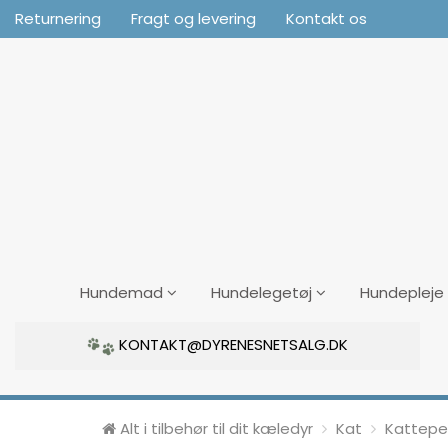
Returnering
Fragt og levering
Kontakt os
Hundemad
Hundelegetøj
Hundepleje
KONTAKT@DYRENESNETSALG.DK
Alt i tilbehør til dit kæledyr
Kat
Kattepel