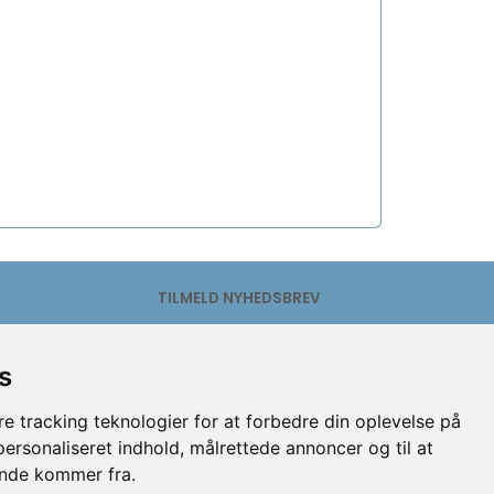
TILMELD NYHEDSBREV
Email-
adresse
s
Tilmeld
Afmeld
e tracking teknologier for at forbedre din oplevelse på
 personaliseret indhold, målrettede annoncer og til at
ende kommer fra.