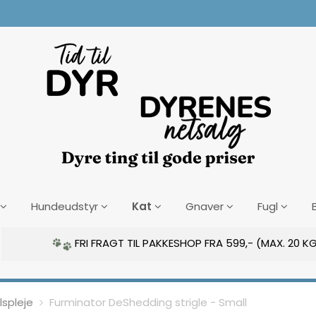
Kat
Hundeudstyr
Gnaver
Fugl
FRI FRAGT TIL PAKKESHOP FRA 599,- (MAX. 20 KG
spleje
Furminator DeShedding strigle - Small