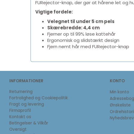
FURejector-knap, der gør at hårene let og hu
Vigtige fordele:
Velegnet til under 5 cm pels
Skærebredde: 4,4 cm
Fjerner op til 99% løse kattehår
Ergonomisk og slidstærkt design
Fjern nemt hår med FURejector-knap
INFORMATIONER
KONTO
Returnering
Min konto
Fortrolighed og Cookiepolitik
Adressebo
Fragt og levering
Ønskeliste
Firmaprofil
Ordrehistori
Kontakt os
Nyhedsbrev
Betingelser & Vilkår
Oversigt