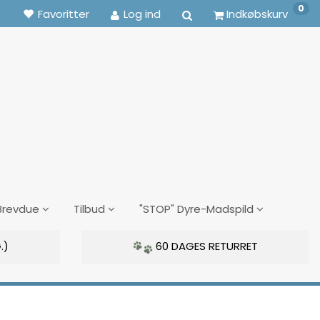
0
Favoritter
Log ind
Indkøbskurv
Brevdue
Tilbud
"STOP" Dyre-Madspild
.)
60 DAGES RETURRET