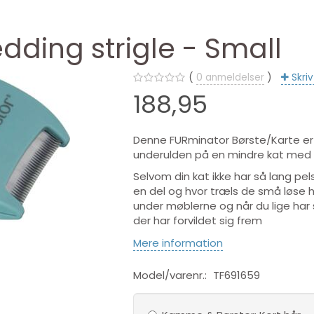
ding strigle - Small
0
anmeldelser
Skri
188,95
Denne FURminator Børste/Karte er y
underulden på en mindre kat med 
Selvom din kat ikke har så lang pel
en del og hvor træls de små løse h
under møblerne og når du lige har 
der har forvildet sig frem
Mere information
Model/varenr.:
TF691659