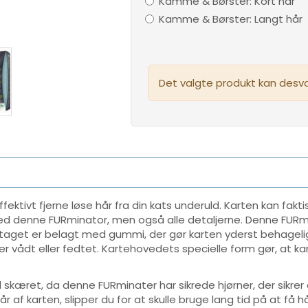
Kamme & Børster:
Kort hår
Kamme & Børster:
Langt hår
Det valgte produkt kan desvær
ektivt fjerne løse hår fra din kats underuld. Karten kan faktis
å ved denne FURminator, men også alle detaljerne. Denne FUR
ndtaget er belagt med gummi, der gør karten yderst behageli
r vådt eller fedtet. Kartehovedets specielle form gør, at kart
.
 skæret, da denne FURminater har sikrede hjørner, der sikrer 
hår af karten, slipper du for at skulle bruge lang tid på at f