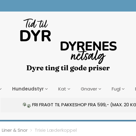
Hundeudstyr
Kat
Gnaver
Fugl
FRI FRAGT TIL PAKKESHOP FRA 599,- (MAX. 20 KG
Liner & Snor
Trixie Læderkoppel