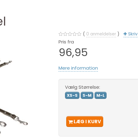
l
0
anmeldelser
Skri
Pris fra
96,95
Mere information
Vælg
Størrelse:
XS-S
S-M
M-L
LÆG I KURV