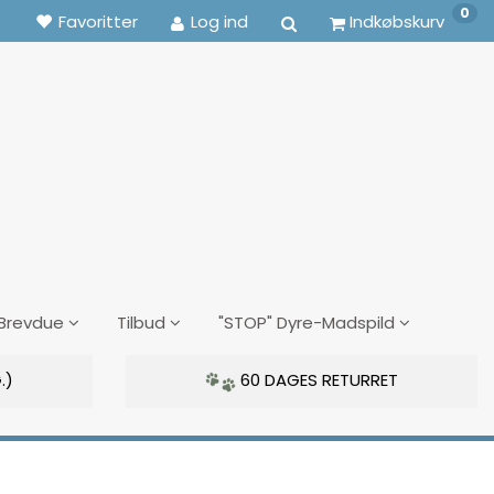
0
Favoritter
Log ind
Indkøbskurv
Brevdue
Tilbud
"STOP" Dyre-Madspild
.)
60 DAGES RETURRET