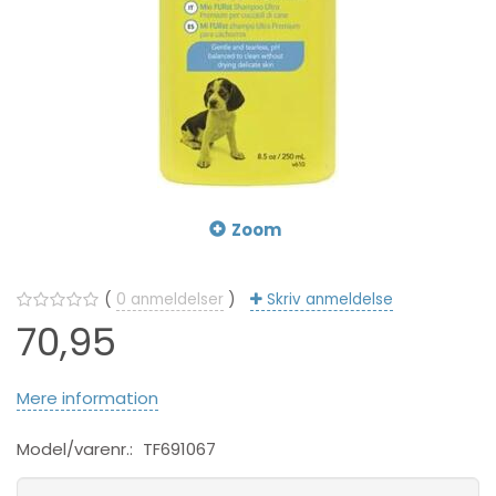
Zoom
0
anmeldelser
Skriv anmeldelse
70,95
Mere information
Model/varenr.:
TF691067