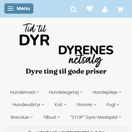
Menu
Skifte navigation
Hundemad
Hundelegetøj
Hundepleje
Hundeudstyr
Kat
Gnaver
Fugl
Brevdue
Tilbud
"STOP" Dyre-Madspild