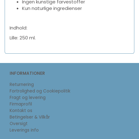
Ingen kunstige farvestoffer
Kun naturlige ingredienser
Indhold:
Lille: 250 ml.
INFORMATIONER
Returnering
Fortrolighed og Cookiepolitik
Fragt og levering
Firmaprofil
Kontakt os
Betingelser & Vilkår
Oversigt
Leverings info