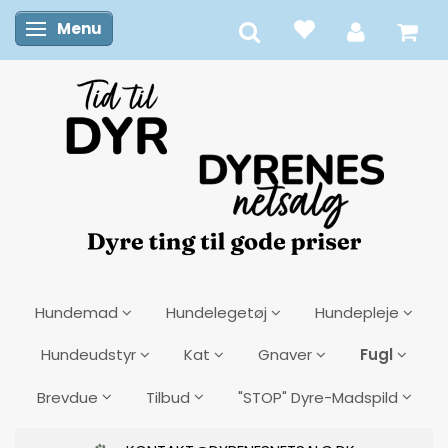
Menu
Skifte navigation
Hundemad
Hundelegetøj
Hundepleje
Fugl
Hundeudstyr
Kat
Gnaver
Brevdue
Tilbud
"STOP" Dyre-Madspild