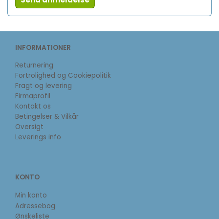
INFORMATIONER
Returnering
Fortrolighed og Cookiepolitik
Fragt og levering
Firmaprofil
Kontakt os
Betingelser & Vilkår
Oversigt
Leverings info
KONTO
Min konto
Adressebog
Ønskeliste