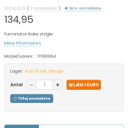
0
anmeldelser
Skriv anmeldelse
134,95
Furminator Rake strigle
Mere information
Model/varenr.:
TF691664
Lager:
Kun få stk. tilbage
Antal
LÆG I KURV
Tilføj ønskeliste