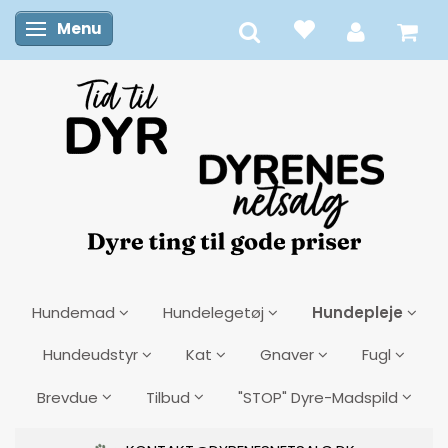
Menu
Skifte navigation
Hundepleje
Hundemad
Hundelegetøj
Hundeudstyr
Kat
Gnaver
Fugl
Brevdue
Tilbud
"STOP" Dyre-Madspild