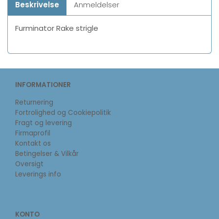
Beskrivelse
Anmeldelser
Furminator Rake strigle
INFORMATIONER
Returnering
Fortrolighed og Cookiepolitik
Fragt og levering
Firmaprofil
Kontakt os
Betingelser & Vilkår
Oversigt
Leverings info
KONTO