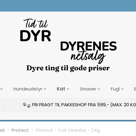
Kat
Hundeudstyr
Gnaver
Fugl
FRI FRAGT TIL PAKKESHOP FRA 599,- (MAX. 20 KG
ad
Protect
Protect - Cat Obesite - 2 kg