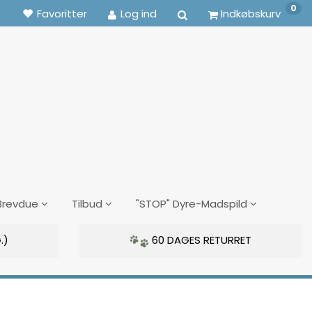
0
Favoritter
Log ind
Indkøbskurv
Brevdue
Tilbud
"STOP" Dyre-Madspild
.)
60 DAGES RETURRET