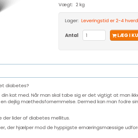
Vægt:
2 kg
Lager:
Leveringstid er 2-4 hve
Antal
LÆG I K
ret diabetes?
in kat med. Når man skal tabe sig er det vigtigt at man ikke 
er en dejlig mæthedsfornemmelse. Dermed kan man fodre sin
der lider af diabetes mellitus.
der, der hjælper mod de hyppigste ernæringsmæssige udfordri