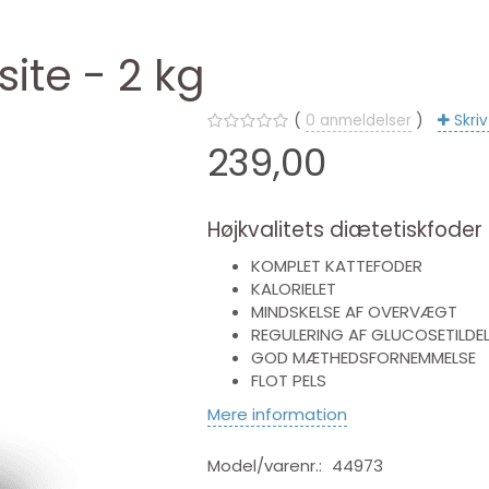
ite - 2 kg
0
anmeldelser
Skri
239,00
Højkvalitets diætetiskfoder t
KOMPLET KATTEFODER
KALORIELET
MINDSKELSE AF OVERVÆGT
REGULERING AF GLUCOSETILDEL
GOD MÆTHEDSFORNEMMELSE
FLOT PELS
Mere information
Model/varenr.:
44973