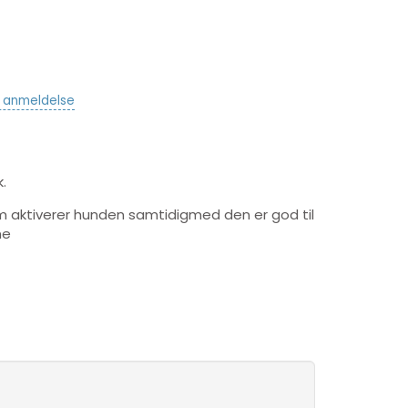
v anmeldelse
k.
m aktiverer hunden samtidigmed den er god til
ne