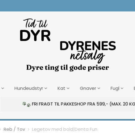
Hundeudstyr
Kat
Gnaver
Fugl
FRI FRAGT TIL PAKKESHOP FRA 599,- (MAX. 20 KG
Reb / Tov
Legetov med bold|Denta Fun