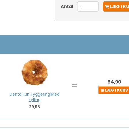
Antal
LÆG I K
84,90
=
LÆG I KURV
Denta Fun Tyggering|Med
kylling
29,95