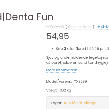
d|Denta Fun
0
anmeldelser
Skri
54,95
Køb
2
eller flere til
49,95
pr st
Sjov og underholdende legetøj so
at opretholde en sund tandhygiej
Mere information
Model/varenr.:
TX3299
Vægt:
0,12 kg
Lager:
Kun få stk. tilbage