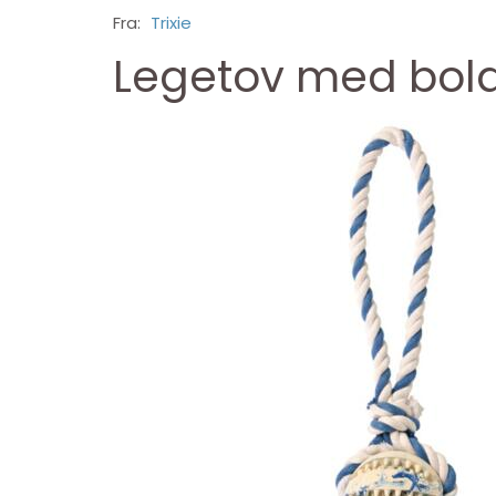
Fra:
Trixie
Legetov med bol