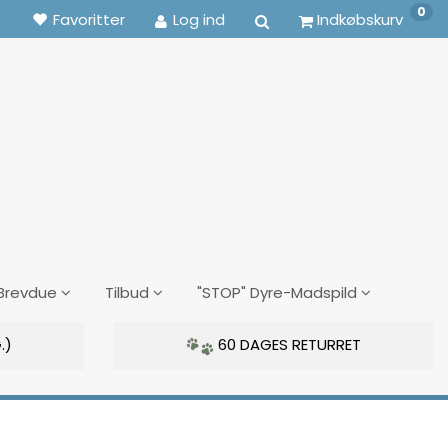
0
Favoritter
Log ind
Indkøbskurv
Brevdue
Tilbud
"STOP" Dyre-Madspild
.)
60 DAGES RETURRET