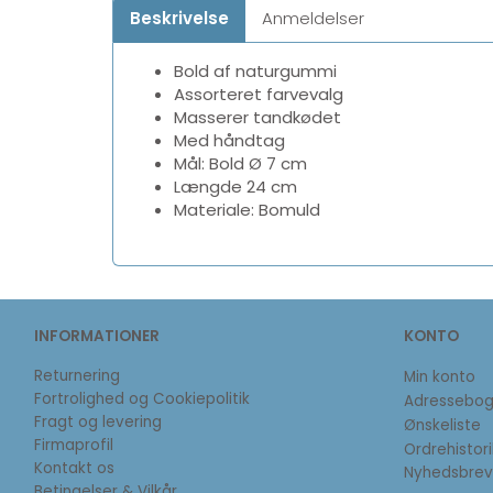
Beskrivelse
Anmeldelser
Bold af naturgummi
Assorteret farvevalg
Masserer tandkødet
Med håndtag
Mål: Bold Ø 7 cm
Længde 24 cm
Materiale: Bomuld
INFORMATIONER
KONTO
Returnering
Min konto
Fortrolighed og Cookiepolitik
Adressebo
Fragt og levering
Ønskeliste
Firmaprofil
Ordrehistori
Kontakt os
Nyhedsbrev
Betingelser & Vilkår