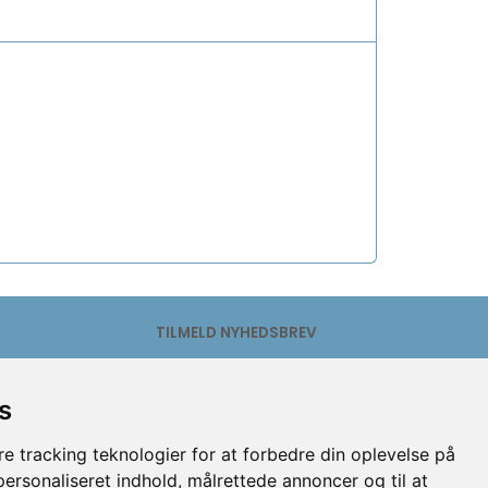
TILMELD NYHEDSBREV
Email-
adresse
s
Tilmeld
Afmeld
e tracking teknologier for at forbedre din oplevelse på
 personaliseret indhold, målrettede annoncer og til at