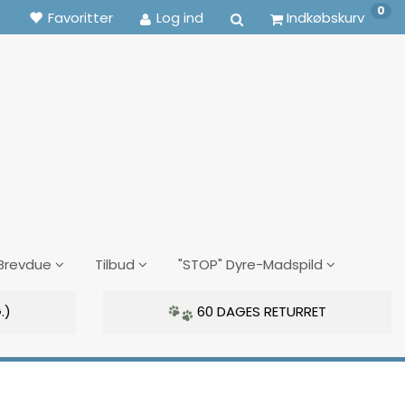
0
Favoritter
Log ind
Indkøbskurv
Brevdue
Tilbud
"STOP" Dyre-Madspild
.)
60 DAGES RETURRET