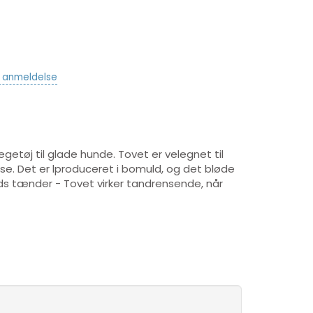
v anmeldelse
getøj til glade hunde. Tovet er velegnet til
lse. Det er lproduceret i bomuld, og det bløde
s tænder - Tovet virker tandrensende, når