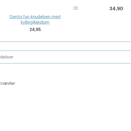
=
34,90
Denta fun knudeben med
kylling|Medium
24,95
delser
trævler