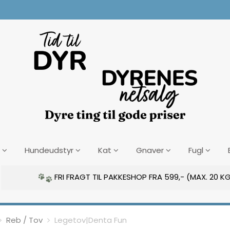
Hundeudstyr
Kat
Gnaver
Fugl
FRI FRAGT TIL PAKKESHOP FRA 599,- (MAX. 20 KG
Reb / Tov
Legetov|Denta Fun