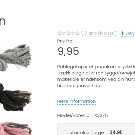
n
0
anmeldelser
Skri
Pris fra
9,95
Reblegetøj er et populært stykke le
trækk elege eller ren tyggefornøje
materiale er nænsom ved din hund
hunden gnaver i det
Mere information
Model/varenr.:
TX3275
størrelse:
Large
34,95