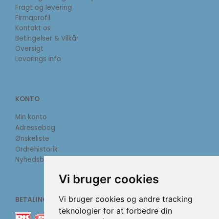
Fragt og levering
Firmaprofil
Kontakt os
Betingelser & Vilkår
Oversigt
Leverings info
KONTO
Min konto
Adressebog
Ønskeliste
Ordrehistorik
Nyhedsbrev
Vi bruger cookies
Vi bruger cookies og andre tracking
BETALINGSMETODER
teknologier for at forbedre din