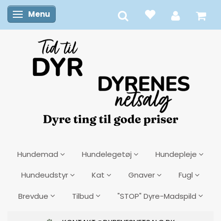
Menu
Skifte navigation
Hundemad
Hundelegetøj
Hundepleje
Hundeudstyr
Kat
Gnaver
Fugl
Brevdue
Tilbud
"STOP" Dyre-Madspild