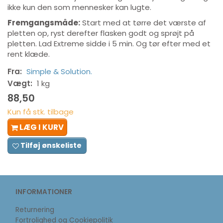
ikke kun den som mennesker kan lugte.
Fremgangsmåde:
Start med at tørre det værste af
pletten op, ryst derefter flasken godt og sprøjt på
pletten. Lad Extreme sidde i 5 min. Og tør efter med et
rent klæde.
Fra:
Simple & Solution.
Vægt:
1 kg
88,50
Kun få stk. tilbage
LÆG I KURV
Tilføj ønskeliste
INFORMATIONER
Returnering
Fortrolighed og Cookiepolitik