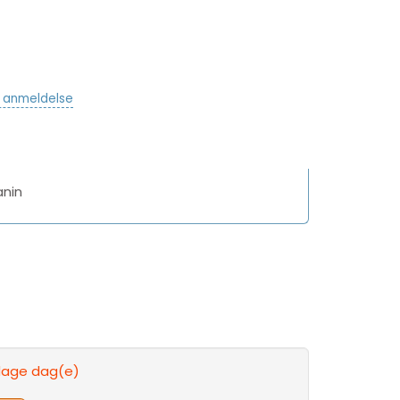
v anmeldelse
anin
rdage dag(e)