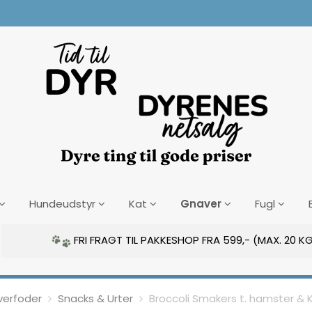
Gnaver
Hundeudstyr
Kat
Fugl
FRI FRAGT TIL PAKKESHOP FRA 599,- (MAX. 20 KG
erfoder
Snacks & Urter
Broccoli Smakers t. hamster & 