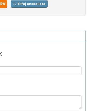
URV
Tilføj ønskeliste
: