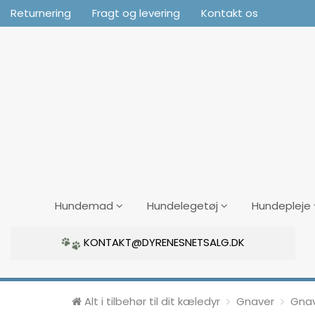
Returnering
Fragt og levering
Kontakt os
Hundemad
Hundelegetøj
Hundepleje
KONTAKT@DYRENESNETSALG.DK
Alt i tilbehør til dit kæledyr
Gnaver
Gnav