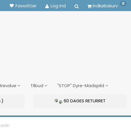
0
Favoritter
Log ind
Indkøbskurv
Brevdue
Tilbud
"STOP" Dyre-Madspild
.)
60 DAGES RETURRET
Kanin