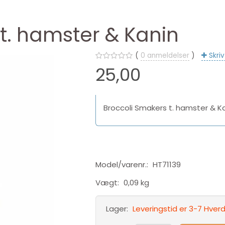
t. hamster & Kanin
0
anmeldelser
Skri
25,00
Broccoli Smakers t. hamster & K
Model/varenr.:
HT71139
Vægt:
0,09 kg
Lager:
Leveringstid er 3-7 Hve