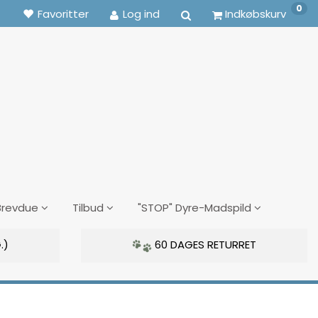
0
Favoritter
Log ind
Indkøbskurv
Brevdue
Tilbud
"STOP" Dyre-Madspild
.)
60 DAGES RETURRET