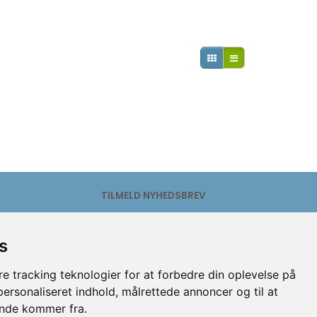
f Dog - Light
Companion - Godbidder -
Prof 
Meat wrapped rawhide bone
- And & torsk 2x50g
345,00
25,00
TILMELD NYHEDSBREV
Email-
adresse
s
Tilmeld
Afmeld
e tracking teknologier for at forbedre din oplevelse på
 personaliseret indhold, målrettede annoncer og til at
ende kommer fra.