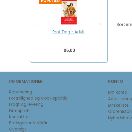
POPULÆR
POPULÆR
Sorteri
Prof Dog - Adult
Prof 
105,00
INFORMATIONER
KONTO
Returnering
Min konto
Fortrolighed og Cookiepolitik
Adressebo
Fragt og levering
Ønskeliste
Firmaprofil
Ordrehistori
Kontakt os
Nyhedsbrev
Betingelser & Vilkår
Oversigt