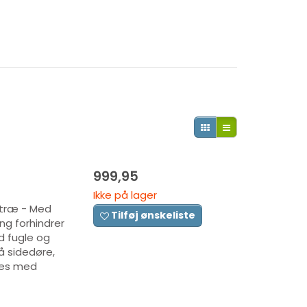
999,95
Ikke på lager
etræ - Med
Tilføj ønskeliste
ing forhindrer
d fugle og
å sidedøre,
res med