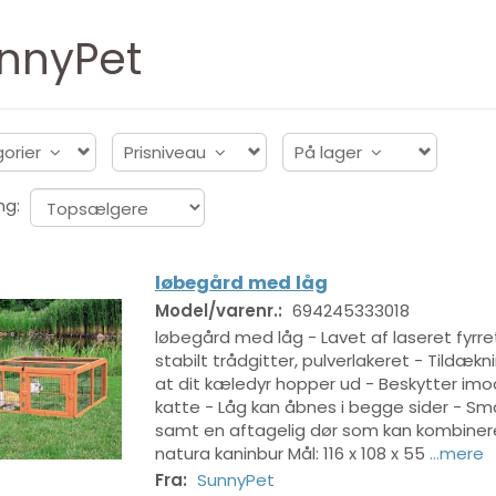
nnyPet
orier
Prisniveau
På lager
ng:
løbegård med låg
Model/varenr.:
694245333018
løbegård med låg - Lavet af laseret fyrr
stabilt trådgitter, pulverlakeret - Tildækn
at dit kæledyr hopper ud - Beskytter imo
katte - Låg kan åbnes i begge sider - Sm
samt en aftagelig dør som kan kombine
natura kaninbur Mål: 116 x 108 x 55
...mere
Fra:
SunnyPet