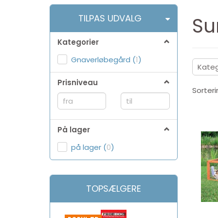
Skifte
TILPAS UDVALG
Su
filter
Kategorier
Gnaverløbegård
(
1
)
Kateg
Prisniveau
Sorteri
På lager
på lager
(
0
)
TOPSÆLGERE