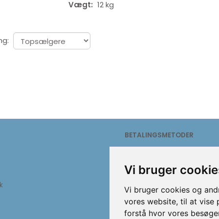
Vægt:
12 kg
ng:
Dog - Puppy
Companion Freeze-dried
Pro
Dice. 100% kylling
115,00
25,00
BETALINGSMETODER
g
Vi bruger cookie
k
Vi bruger cookies og andr
vores website, til at vise
forstå hvor vores besøg