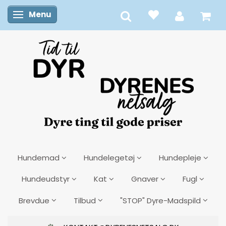
Menu
Skifte navigation
Hundemad
Hundelegetøj
Hundepleje
Hundeudstyr
Kat
Gnaver
Fugl
Brevdue
Tilbud
"STOP" Dyre-Madspild