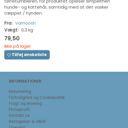
tørretumbleren, for produktet opløser simpelthen
hunde- og kattehår, samtidig med at det vasker
tæppet / hynden.
Fra:
Vamoosh
Vægt:
0,3 kg
79,50
Ikke på lager
Tilføj ønskeliste
INFORMATIONER
Returnering
Fortrolighed og Cookiepolitik
Fragt og levering
Firmaprofil
Kontakt os
Betingelser & Vilkår
Oversigt